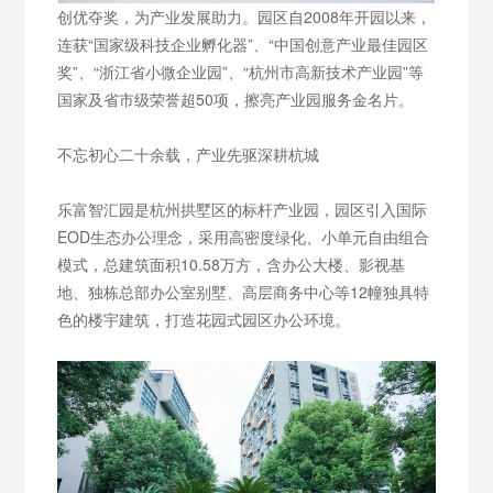
创优夺奖，为产业发展助力。园区自2008年开园以来，
连获“国家级科技企业孵化器”、“中国创意产业最佳园区
奖”、“浙江省小微企业园”、“杭州市高新技术产业园”等
国家及省市级荣誉超50项，擦亮产业园服务金名片。
不忘初心二十余载，产业先驱深耕杭城
乐富智汇园是杭州拱墅区的标杆产业园，园区引入国际
EOD生态办公理念，采用高密度绿化、小单元自由组合
模式，总建筑面积10.58万方，含办公大楼、影视基
地、独栋总部办公室别墅、高层商务中心等12幢独具特
色的楼宇建筑，打造花园式园区办公环境。