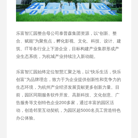
乐富智汇园整合母公司泰普森集团资源，以“创新、整
合、赋能”为聚焦点，孵化影视、文化、科技、设计、建
筑、IT等各行业上下游企业，目标构建产业集群形成产
业生态系统，为杭城产业持续注入新动能。
乐富智汇园始终定位智慧汇聚之地，以“快乐生活，快乐
创富”为品牌理念，致力于为企业提供创新性和竞争力的
生态环境，为杭州产业经济发展贡献更多创新力量。目
前，园区同期服务软件开发、高新科技、文化创意、广
告服务等文创特色企业200多家，通过丰富的园区活
动，创造邻里互动契机，为园区超5000名员工营造特色
办公体验。